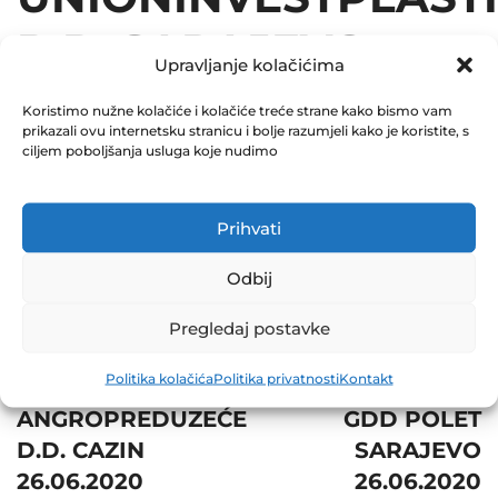
D.D. SARAJEVO
Upravljanje kolačićima
26.06.2020
Koristimo nužne kolačiće i kolačiće treće strane kako bismo vam
prikazali ovu internetsku stranicu i bolje razumjeli kako je koristite, s
June 26, 2020
ciljem poboljšanja usluga koje nudimo
0 Comments
Prihvati
Share
Odbij
Pregledaj postavke
Post
Prev
Next
Politika kolačića
Politika privatnosti
Kontakt
navigation
ANGROPREDUZEĆE
GDD POLET
D.D. CAZIN
SARAJEVO
26.06.2020
26.06.2020