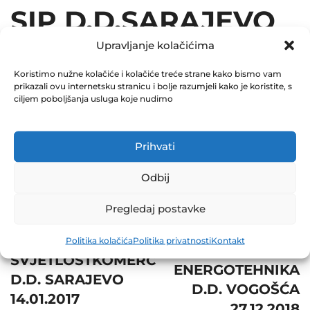
SIP D.D.SARAJEVO
11.01.2017
Upravljanje kolačićima
Koristimo nužne kolačiće i kolačiće treće strane kako bismo vam
December 31, 2017
prikazali ovu internetsku stranicu i bolje razumjeli kako je koristite, s
0 Comments
ciljem poboljšanja usluga koje nudimo
Share
Prihvati
Odbij
Pregledaj postavke
Post
Next
Prev
Politika kolačića
Politika privatnosti
Kontakt
navigation
BAGS
SVJETLOSTKOMERC
ENERGOTEHNIKA
D.D. SARAJEVO
D.D. VOGOŠĆA
14.01.2017
27.12.2018