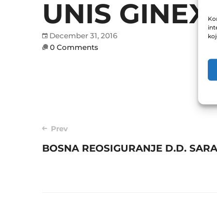
UNIS GINEX 
Kor
int
December 31, 2016
ko
0 Comments
Post
Prev
BOSNA REOSIGURANJE D.D. SARAJ
navigation