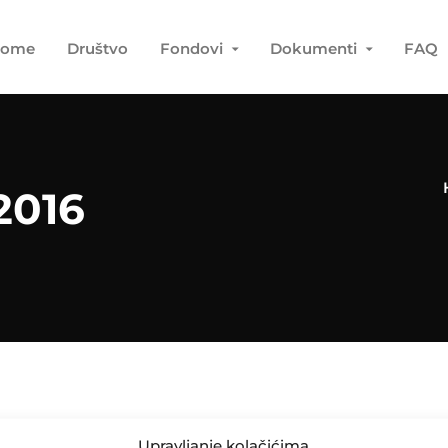
ome
Društvo
Fondovi
Dokumenti
FAQ
2016
Upravljanje kolačićima