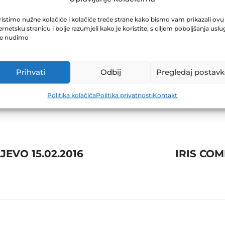
D.D. GORAŽDE 1
istimo nužne kolačiće i kolačiće treće strane kako bismo vam prikazali ovu
ernetsku stranicu i bolje razumjeli kako je koristite, s ciljem poboljšanja uslu
je nudimo
Prihvati
Odbij
Pregledaj postavk
Politika kolačića
Politika privatnosti
Kontakt
EVO 15.02.2016
IRIS COM