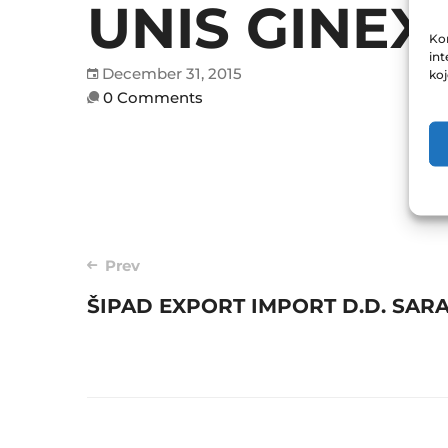
UNIS GINEX 
Kor
int
December 31, 2015
ko
0 Comments
Post
Prev
ŠIPAD EXPORT IMPORT D.D. SARAJ
navigation