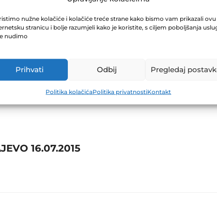
D.D. GORAŽDE 1
istimo nužne kolačiće i kolačiće treće strane kako bismo vam prikazali ovu
ernetsku stranicu i bolje razumjeli kako je koristite, s ciljem poboljšanja uslu
je nudimo
Prihvati
Odbij
Pregledaj postavk
Politika kolačića
Politika privatnosti
Kontakt
EVO 16.07.2015