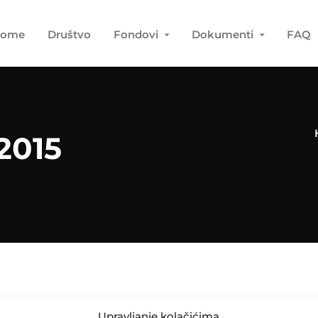
ome
Društvo
Fondovi
Dokumenti
FAQ
2015
Upravljanje kolačićima