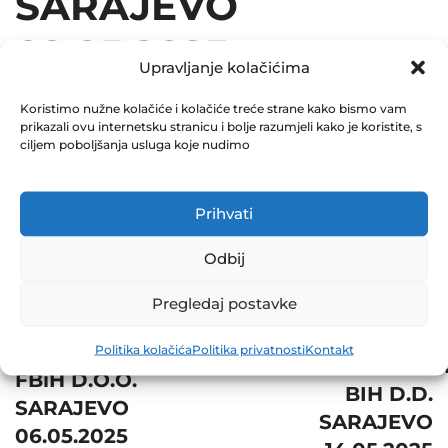
SARAJEVO
09.05.2025
Upravljanje kolačićima
May 12, 2025
Koristimo nužne kolačiće i kolačiće treće strane kako bismo vam
0 Comments
prikazali ovu internetsku stranicu i bolje razumjeli kako je koristite, s
ciljem poboljšanja usluga koje nudimo
Share
Prihvati
Odbij
Post
Next
Pregledaj postavke
Prev
navigation
JP
JP ŽELJEZNICE
Politika kolačića
Politika privatnosti
Kontakt
ELEKTROPRIVRED
FBiH D.O.O.
BIH D.D.
SARAJEVO
SARAJEVO
06.05.2025