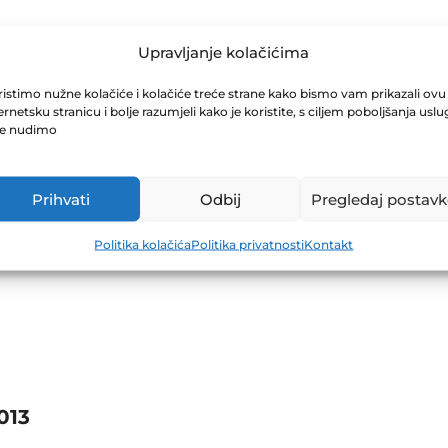
ESTICIONA GRU
Upravljanje kolačićima
istimo nužne kolačiće i kolačiće treće strane kako bismo vam prikazali ovu
ernetsku stranicu i bolje razumjeli kako je koristite, s ciljem poboljšanja uslu
.05.2013
je nudimo
Prihvati
Odbij
Pregledaj postavk
Politika kolačića
Politika privatnosti
Kontakt
013