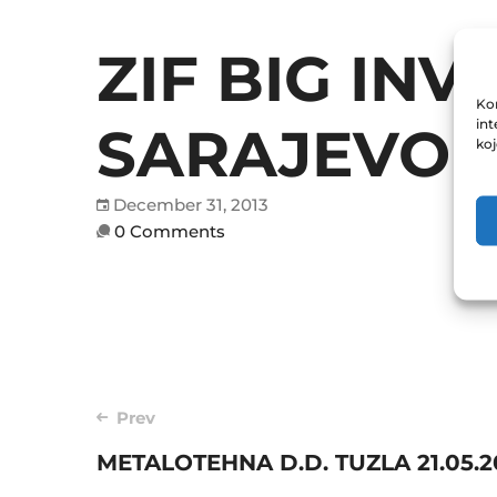
ZIF BIG INV
Kor
int
SARAJEVO 21
ko
December 31, 2013
0 Comments
Post
Prev
METALOTEHNA D.D. TUZLA 21.05.2
navigation