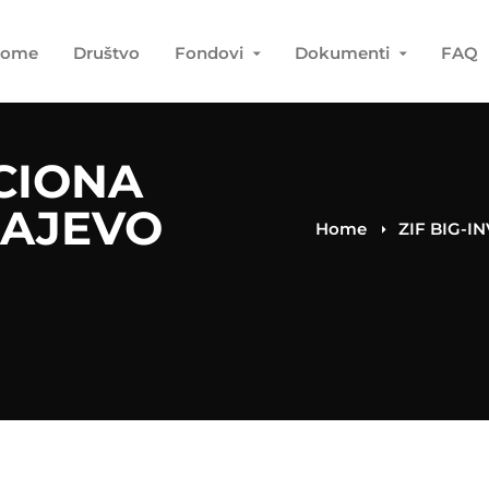
ome
Društvo
Fondovi
Dokumenti
FAQ
ICIONA
RAJEVO
Home
ZIF BIG-I