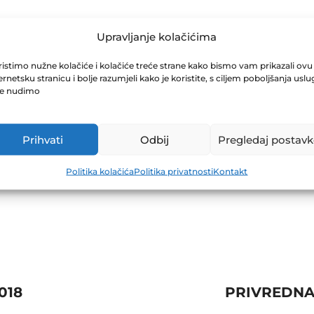
VESTICIONA GRU
Upravljanje kolačićima
istimo nužne kolačiće i kolačiće treće strane kako bismo vam prikazali ovu
ernetsku stranicu i bolje razumjeli kako je koristite, s ciljem poboljšanja uslu
2.03.2018
je nudimo
Prihvati
Odbij
Pregledaj postavk
Politika kolačića
Politika privatnosti
Kontakt
018
PRIVREDNA 