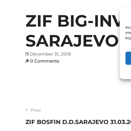
ZIF BIG-IN
Kor
int
SARAJEVO 2
ko
December 31, 2018
0 Comments
Post
Prev
ZIF BOSFIN D.D.SARAJEVO 31.03.2
navigation