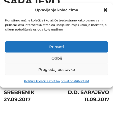
SARAJEVO
Upravljanje kolačićima
20.09.2017
Koristimo nužne kolačiće i kolačiće treće strane kako bismo vam
December 31, 2017
prikazali ovu internetsku stranicu i bolje razumjeli kako je koristite, s
0 Comments
ciljem poboljšanja usluga koje nudimo
Share
Prihvati
Odbij
Pregledaj postavke
Post
Prev
Next
Politika kolačića
Politika privatnosti
Kontakt
navigation
INGRAM D.D.
UNIONINVESTPLAS
SREBRENIK
D.D. SARAJEVO
27.09.2017
11.09.2017