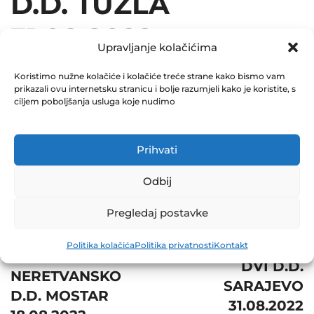
D.D. TUZLA
31.08.2022
Upravljanje kolačićima
August 31, 2022
Koristimo nužne kolačiće i kolačiće treće strane kako bismo vam
0 Comments
prikazali ovu internetsku stranicu i bolje razumjeli kako je koristite, s
ciljem poboljšanja usluga koje nudimo
Share
Prihvati
Odbij
Post
Prev
Pregledaj postavke
Next
navigation
ŠUMARSTVA
ENERGOINVEST
Politika kolačića
Politika privatnosti
Kontakt
SREDNJE
DVI D.D.
NERETVANSKO
SARAJEVO
D.D. MOSTAR
31.08.2022