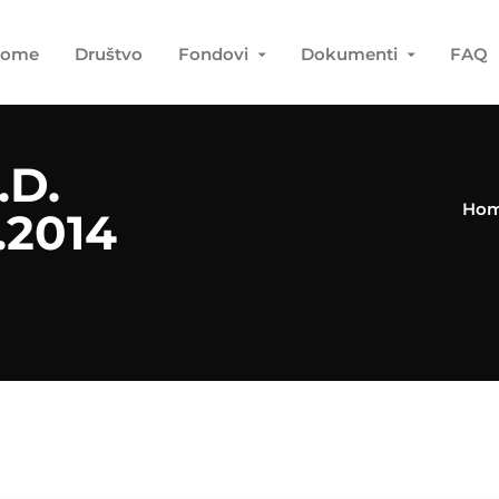
ome
Društvo
Fondovi
Dokumenti
FAQ
.D.
Ho
.2014