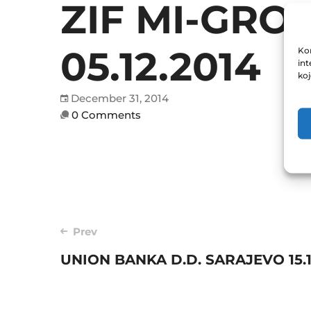
ZIF MI-GRO
05.12.2014
Kor
int
ko
December 31, 2014
0 Comments
Post
Prev
UNION BANKA D.D. SARAJEVO 15.1
navigation