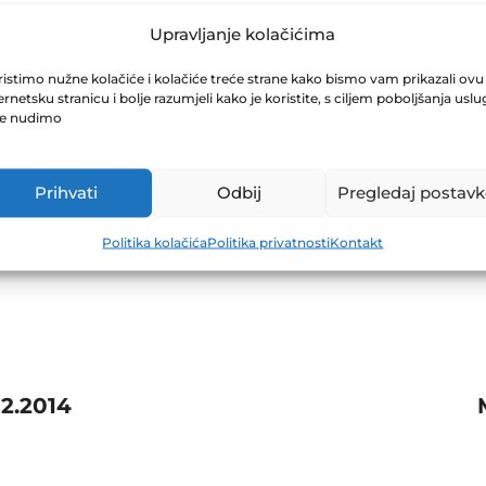
UP D.D. SARAJ
Upravljanje kolačićima
istimo nužne kolačiće i kolačiće treće strane kako bismo vam prikazali ovu
ernetsku stranicu i bolje razumjeli kako je koristite, s ciljem poboljšanja uslu
je nudimo
Prihvati
Odbij
Pregledaj postavk
Politika kolačića
Politika privatnosti
Kontakt
2.2014