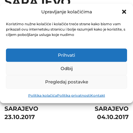
SARAJEVO
Upravljanje kolačićima
09.10.2017
Koristimo nužne kolačiće i kolačiće treće strane kako bismo vam
December 31, 2017
prikazali ovu internetsku stranicu i bolje razumjeli kako je koristite, s
0 Comments
ciljem poboljšanja usluga koje nudimo
Share
Prihvati
Odbij
Pregledaj postavke
Post
Prev
Next
Politika kolačića
Politika privatnosti
Kontakt
navigation
BH TELECOM D.D.
TELEDIGITAL D.D.
SARAJEVO
SARAJEVO
23.10.2017
04.10.2017