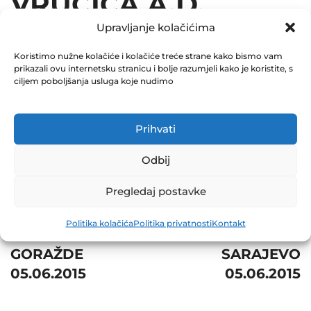
VRUĆICA A.D.
Upravljanje kolačićima
TESLIĆ 05.06.2015
Koristimo nužne kolačiće i kolačiće treće strane kako bismo vam
December 31, 2015
prikazali ovu internetsku stranicu i bolje razumjeli kako je koristite, s
0 Comments
ciljem poboljšanja usluga koje nudimo
Share
Prihvati
Odbij
Pregledaj postavke
Post
Prev
Next
Politika kolačića
Politika privatnosti
Kontakt
navigation
UNIS GINEX D.D.
HIGIJENA D.D.
GORAŽDE
SARAJEVO
05.06.2015
05.06.2015