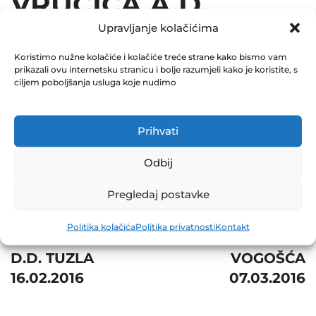
VRUĆICA A.D.
Upravljanje kolačićima
TESLIĆ 15.03.2016
Koristimo nužne kolačiće i kolačiće treće strane kako bismo vam
December 31, 2016
prikazali ovu internetsku stranicu i bolje razumjeli kako je koristite, s
0 Comments
ciljem poboljšanja usluga koje nudimo
Share
Prihvati
Odbij
Pregledaj postavke
Post
Prev
Next
Politika kolačića
Politika privatnosti
Kontakt
navigation
ZIF EUROFOND-1
PRETIS D.D.
D.D. TUZLA
VOGOŠĆA
16.02.2016
07.03.2016