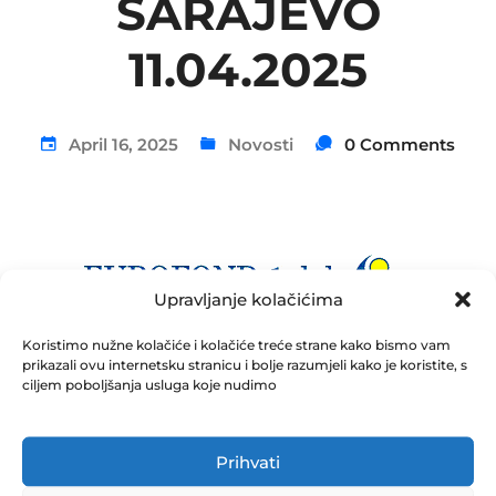
SARAJEVO
11.04.2025
April 16, 2025
Novosti
0 Comments
Upravljanje kolačićima
Koristimo nužne kolačiće i kolačiće treće strane kako bismo vam
prikazali ovu internetsku stranicu i bolje razumjeli kako je koristite, s
ciljem poboljšanja usluga koje nudimo
Obrazac izvještaja o događaju koji bitno utiče na
poslovanje društva EUROFOND -Odluka o prodaji
nekretnine
Prihvati