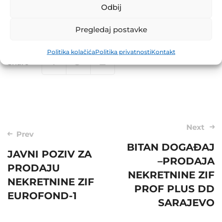
Odbij
Pregledaj postavke
Politika kolačića
Politika privatnosti
Kontakt
Share
Post
Next
Prev
navigation
BITAN DOGAĐAJ
JAVNI POZIV ZA
–PRODAJA
PRODAJU
NEKRETNINE ZIF
NEKRETNINE ZIF
PROF PLUS DD
EUROFOND-1
SARAJEVO