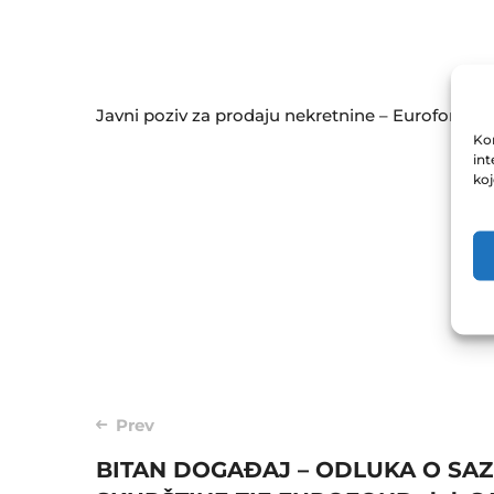
Javni poziv za prodaju nekretnine – Eurofond 1
Kor
int
ko
Post
Prev
BITAN DOGAĐAJ – ODLUKA O SA
navigation