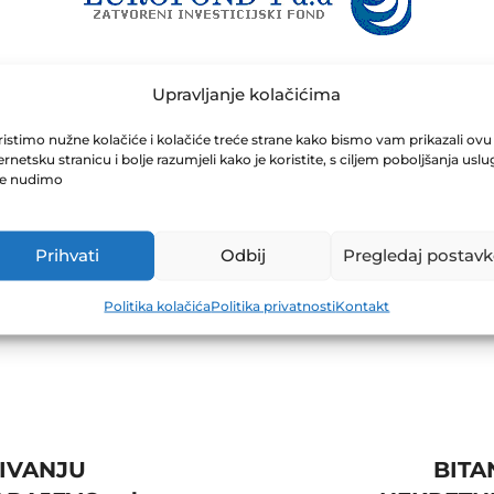
Upravljanje kolačićima
4.04.2025
istimo nužne kolačiće i kolačiće treće strane kako bismo vam prikazali ovu
ernetsku stranicu i bolje razumjeli kako je koristite, s ciljem poboljšanja uslu
je nudimo
Prihvati
Odbij
Pregledaj postavk
Politika kolačića
Politika privatnosti
Kontakt
ZIVANJU
BITA