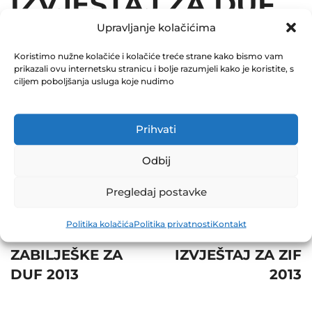
IZVJEŠTAJ ZA DUF
Upravljanje kolačićima
2013
Koristimo nužne kolačiće i kolačiće treće strane kako bismo vam
December 31, 2013
prikazali ovu internetsku stranicu i bolje razumjeli kako je koristite, s
0 Comments
ciljem poboljšanja usluga koje nudimo
Share
Prihvati
Odbij
Pregledaj postavke
Post
Prev
Next
Politika kolačića
Politika privatnosti
Kontakt
navigation
SKRAĆENE
DEVETOMJESEČNI
ZABILJEŠKE ZA
IZVJEŠTAJ ZA ZIF
DUF 2013
2013