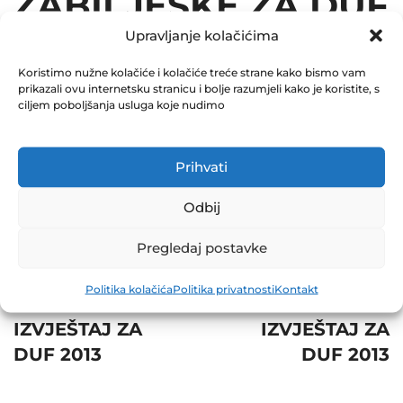
ZABILJEŠKE ZA DUF
Upravljanje kolačićima
2013
Koristimo nužne kolačiće i kolačiće treće strane kako bismo vam
December 31, 2013
prikazali ovu internetsku stranicu i bolje razumjeli kako je koristite, s
0 Comments
ciljem poboljšanja usluga koje nudimo
Share
Prihvati
Odbij
Pregledaj postavke
Post
Prev
Next
Politika kolačića
Politika privatnosti
Kontakt
navigation
REVIZORSKI
GODIŠNJI
IZVJEŠTAJ ZA
IZVJEŠTAJ ZA
DUF 2013
DUF 2013