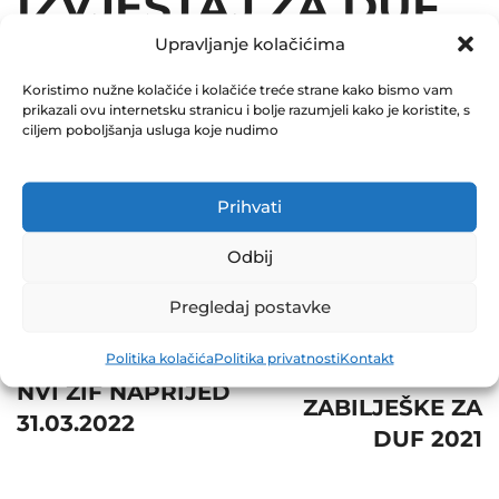
IZVJEŠTAJ ZA DUF
Upravljanje kolačićima
2021
Koristimo nužne kolačiće i kolačiće treće strane kako bismo vam
April 14, 2022
prikazali ovu internetsku stranicu i bolje razumjeli kako je koristite, s
0 Comments
ciljem poboljšanja usluga koje nudimo
Share
Prihvati
Odbij
Pregledaj postavke
Post
Next
Prev
Politika kolačića
Politika privatnosti
Kontakt
navigation
SKRAĆENE
NVI ZIF NAPRIJED
ZABILJEŠKE ZA
31.03.2022
DUF 2021