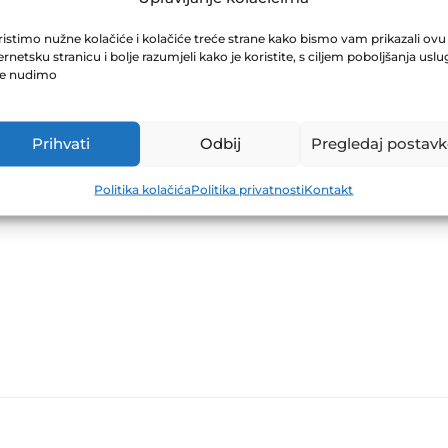
RIJED 31.03.202
istimo nužne kolačiće i kolačiće treće strane kako bismo vam prikazali ovu
ernetsku stranicu i bolje razumjeli kako je koristite, s ciljem poboljšanja uslu
je nudimo
Prihvati
Odbij
Pregledaj postavk
Politika kolačića
Politika privatnosti
Kontakt