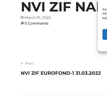
NVI ZIF NAP
Kor
int
March 31, 2022
ko
0 Comments
Post
Prev
NVI ZIF EUROFOND-1 31.03.2022
navigation