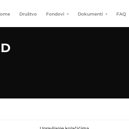
ome
Društvo
Fondovi
Dokumenti
FAQ
ED
Upravljanje kolačićima