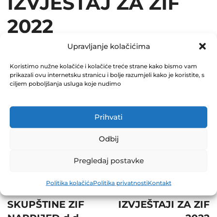
IZVJEŠTAJ ZA ZIF
2022
March 29, 2023
Upravljanje kolačićima
0 Comments
Koristimo nužne kolačiće i kolačiće treće strane kako bismo vam
prikazali ovu internetsku stranicu i bolje razumjeli kako je koristite, s
Share
ciljem poboljšanja usluga koje nudimo
Prihvati
Odbij
Post
Prev
navigation
Pregledaj postavke
OBAVJEŠTENJE O
Next
SAZIVANJU
Politika kolačića
Politika privatnosti
Kontakt
REDOVNE
POSEBNI
SKUPŠTINE ZIF
IZVJEŠTAJI ZA ZIF