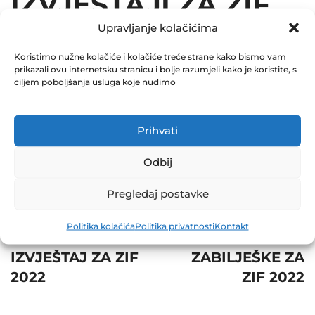
IZVJEŠTAJI ZA ZIF
Upravljanje kolačićima
2022
Koristimo nužne kolačiće i kolačiće treće strane kako bismo vam
March 29, 2023
prikazali ovu internetsku stranicu i bolje razumjeli kako je koristite, s
0 Comments
ciljem poboljšanja usluga koje nudimo
Share
Prihvati
Odbij
Pregledaj postavke
Post
Prev
Next
Politika kolačića
Politika privatnosti
Kontakt
navigation
GODIŠNJI
SKRAĆENE
IZVJEŠTAJ ZA ZIF
ZABILJEŠKE ZA
2022
ZIF 2022