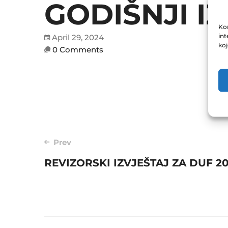
GODIŠNJI IZ
Kor
int
April 29, 2024
ko
0 Comments
Post
Prev
navigation
REVIZORSKI IZVJEŠTAJ ZA DUF 2