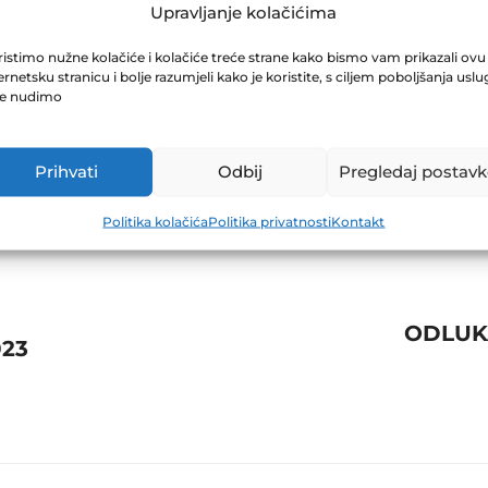
VJEŠTAJI ZA D
Upravljanje kolačićima
istimo nužne kolačiće i kolačiće treće strane kako bismo vam prikazali ovu
ernetsku stranicu i bolje razumjeli kako je koristite, s ciljem poboljšanja uslu
je nudimo
Prihvati
Odbij
Pregledaj postavk
Politika kolačića
Politika privatnosti
Kontakt
ODLUK
023