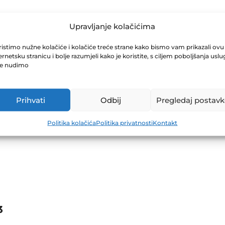
SAZIVANJU SKU
Upravljanje kolačićima
istimo nužne kolačiće i kolačiće treće strane kako bismo vam prikazali ovu
ernetsku stranicu i bolje razumjeli kako je koristite, s ciljem poboljšanja uslu
.2024
je nudimo
Prihvati
Odbij
Pregledaj postavk
Politika kolačića
Politika privatnosti
Kontakt
3