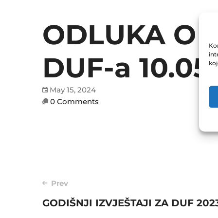
ODLUKA O 
Kor
int
DUF-a 10.05
ko
May 15, 2024
0 Comments
Post
Prev
GODIŠNJI IZVJEŠTAJI ZA DUF 202
navigation