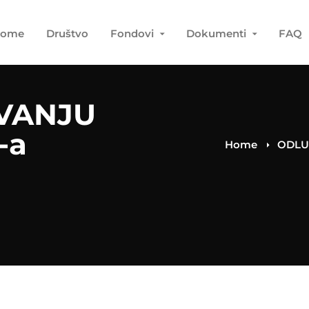
ome
Društvo
Fondovi
Dokumenti
FAQ
IVANJU
-a
Home
ODLUK