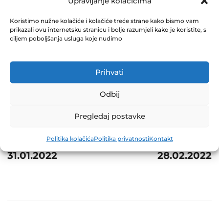
1 31.01.2022
Upravljanje kolačićima
February 14, 2022
Koristimo nužne kolačiće i kolačiće treće strane kako bismo vam
prikazali ovu internetsku stranicu i bolje razumjeli kako je koristite, s
0 Comments
ciljem poboljšanja usluga koje nudimo
Share
Prihvati
Odbij
Pregledaj postavke
Post
Prev
Next
navigation
Politika kolačića
Politika privatnosti
Kontakt
NVI ZIF NAPRIJED
BITAN DOGAĐAJ
31.01.2022
28.02.2022