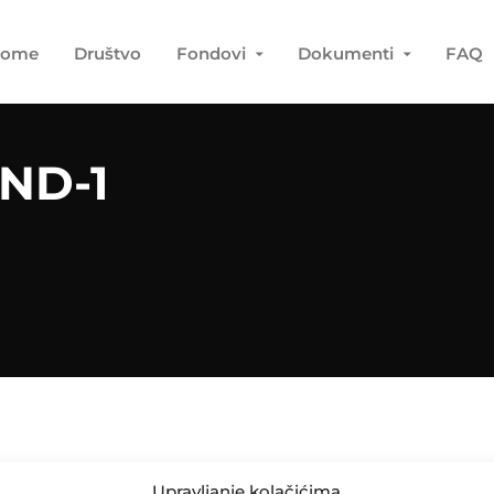
ome
Društvo
Fondovi
Dokumenti
FAQ
ND-1
Upravljanje kolačićima