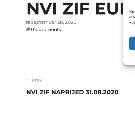
NVI ZIF EUR
Kor
int
September 28, 2020
ko
0 Comments
Post
Prev
NVI ZIF NAPRIJED 31.08.2020
navigation