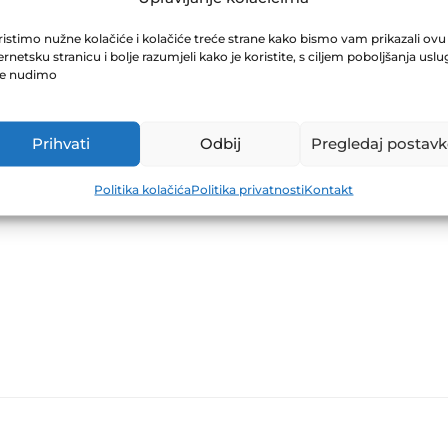
OFOND-1 31.08.
istimo nužne kolačiće i kolačiće treće strane kako bismo vam prikazali ovu
ernetsku stranicu i bolje razumjeli kako je koristite, s ciljem poboljšanja uslu
je nudimo
Prihvati
Odbij
Pregledaj postavk
Politika kolačića
Politika privatnosti
Kontakt