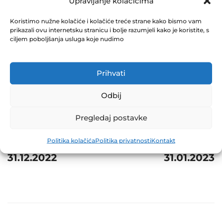
1 31.12.2022
Upravljanje kolačićima
December 31, 2022
Koristimo nužne kolačiće i kolačiće treće strane kako bismo vam
prikazali ovu internetsku stranicu i bolje razumjeli kako je koristite, s
0 Comments
ciljem poboljšanja usluga koje nudimo
Share
Prihvati
Odbij
Pregledaj postavke
Post
Prev
Next
navigation
Politika kolačića
Politika privatnosti
Kontakt
NVI ZIF NAPRIJED
NVI ZIF NAPRIJED
31.12.2022
31.01.2023