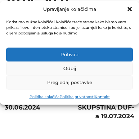
30.06.2024
Upravljanje kolačićima
July 17, 2024
0 Comments
Koristimo nužne kolačiće i kolačiće treće strane kako bismo vam
prikazali ovu internetsku stranicu i bolje razumjeli kako je koristite, s
ciljem poboljšanja usluga koje nudimo
Share
Prihvati
Odbij
Post
Next
Pregledaj postavke
navigation
Prev
ODRŽANA
Politika kolačića
Politika privatnosti
Kontakt
NVI ZIF NAPRIJED
VANDREDNA
30.06.2024
SKUPŠTINA DUF-
a 19.07.2024