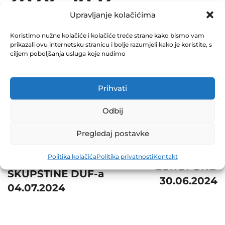
30.06.2024
Upravljanje kolačićima
July 17, 2024
0 Comments
Koristimo nužne kolačiće i kolačiće treće strane kako bismo vam
prikazali ovu internetsku stranicu i bolje razumjeli kako je koristite, s
ciljem poboljšanja usluga koje nudimo
Share
Prihvati
Odbij
Post
Prev
Next
Pregledaj postavke
navigation
ODLUKA O
NVI ZIF
Politika kolačića
Politika privatnosti
Kontakt
SAZIVANJU
EUROFOND
SKUPŠTINE DUF-a
30.06.2024
04.07.2024