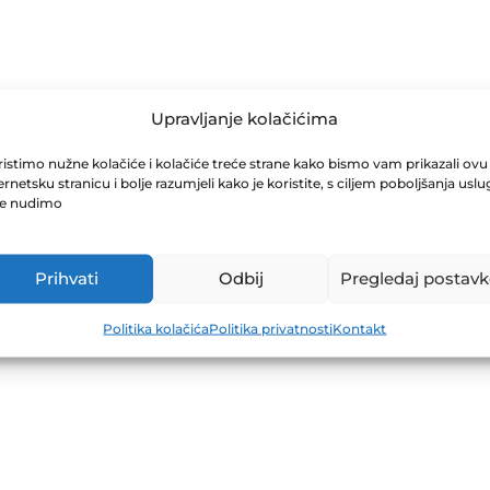
NJE O SAZIVAN
Upravljanje kolačićima
istimo nužne kolačiće i kolačiće treće strane kako bismo vam prikazali ovu
UPŠTINE ZIF 
ernetsku stranicu i bolje razumjeli kako je koristite, s ciljem poboljšanja uslu
je nudimo
Prihvati
Odbij
Pregledaj postavk
Politika kolačića
Politika privatnosti
Kontakt