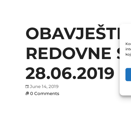
OBAVJEŠTE
Kor
REDOVNE SK
int
ko
28.06.2019
June 14, 2019
0 Comments