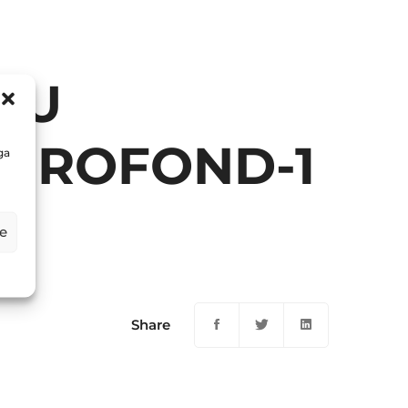
JU
EUROFOND-1
ga
e
Share