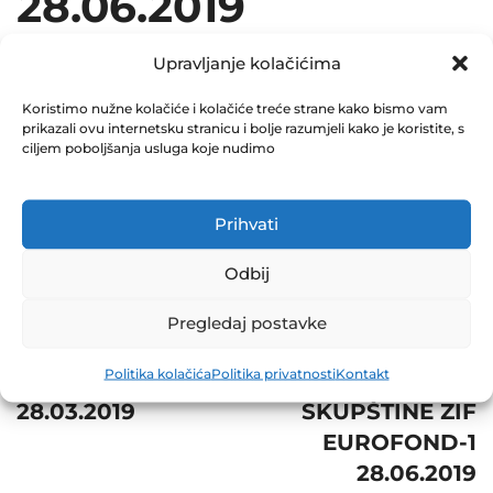
28.06.2019
June 5, 2019
Upravljanje kolačićima
0 Comments
Koristimo nužne kolačiće i kolačiće treće strane kako bismo vam
prikazali ovu internetsku stranicu i bolje razumjeli kako je koristite, s
Share
ciljem poboljšanja usluga koje nudimo
Prihvati
Post
Odbij
Next
navigation
OBAVJEŠTENJE O
Pregledaj postavke
Prev
SAZIVANJU
Politika kolačića
Politika privatnosti
Kontakt
ZIF EUROFOND-1
REDOVNE
28.03.2019
SKUPŠTINE ZIF
EUROFOND-1
28.06.2019