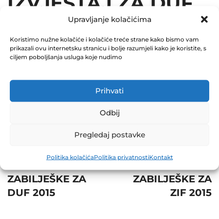
IZVJEŠTAJ ZA DUF
Upravljanje kolačićima
2015
Koristimo nužne kolačiće i kolačiće treće strane kako bismo vam
December 31, 2015
prikazali ovu internetsku stranicu i bolje razumjeli kako je koristite, s
0 Comments
ciljem poboljšanja usluga koje nudimo
Share
Prihvati
Odbij
Pregledaj postavke
Post
Prev
Next
Politika kolačića
Politika privatnosti
Kontakt
navigation
SKRAĆENE
SKRAĆENE
ZABILJEŠKE ZA
ZABILJEŠKE ZA
DUF 2015
ZIF 2015