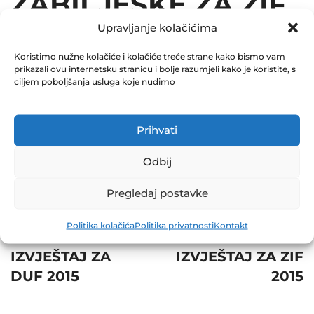
ZABILJEŠKE ZA ZIF
Upravljanje kolačićima
2015
Koristimo nužne kolačiće i kolačiće treće strane kako bismo vam
December 31, 2015
prikazali ovu internetsku stranicu i bolje razumjeli kako je koristite, s
0 Comments
ciljem poboljšanja usluga koje nudimo
Share
Prihvati
Odbij
Pregledaj postavke
Post
Prev
Next
Politika kolačića
Politika privatnosti
Kontakt
navigation
POLUGODIŠNJI
TROMJESEČNI
IZVJEŠTAJ ZA
IZVJEŠTAJ ZA ZIF
DUF 2015
2015