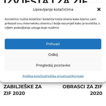
IZVJEŠTAJ ZA ZIF
Upravljanje kolačićima
2020
Koristimo nužne kolačiće i kolačiće treće strane kako bismo vam
August 17, 2020
prikazali ovu internetsku stranicu i bolje razumjeli kako je koristite, s
0 Comments
ciljem poboljšanja usluga koje nudimo
Share
Prihvati
Odbij
Pregledaj postavke
Post
Prev
Next
Politika kolačića
Politika privatnosti
Kontakt
navigation
SKRAĆENE
POSEBNI
ZABILJEŠKE ZA
OBRASCI ZA ZIF
ZIF 2020
2020