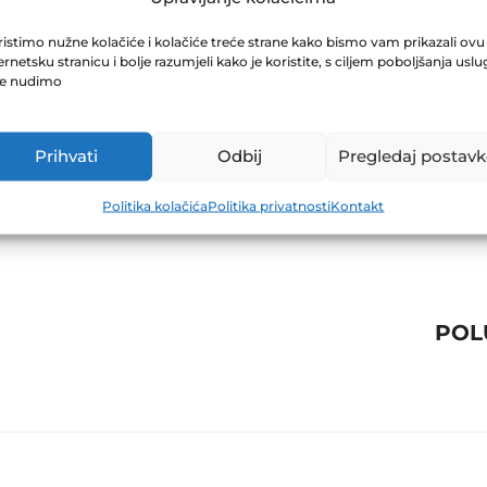
ABILJEŠKE ZA 
istimo nužne kolačiće i kolačiće treće strane kako bismo vam prikazali ovu
ernetsku stranicu i bolje razumjeli kako je koristite, s ciljem poboljšanja uslu
je nudimo
Prihvati
Odbij
Pregledaj postavk
Politika kolačića
Politika privatnosti
Kontakt
POL