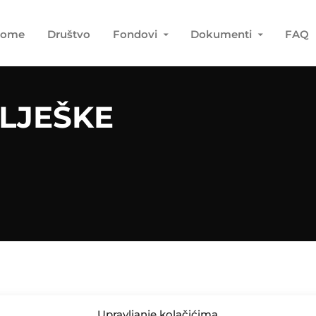
ome
Društvo
Fondovi
Dokumenti
FAQ
LJEŠKE
Upravljanje kolačićima