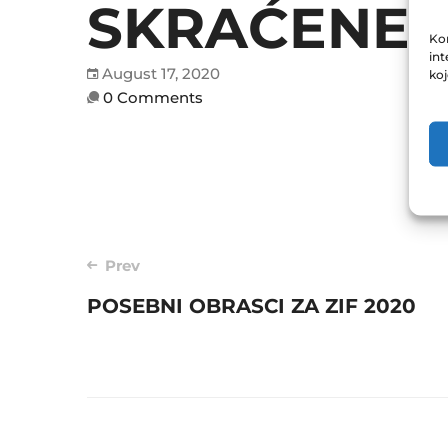
SKRAĆENE Z
Kor
int
August 17, 2020
ko
0 Comments
Post
Prev
POSEBNI OBRASCI ZA ZIF 2020
navigation