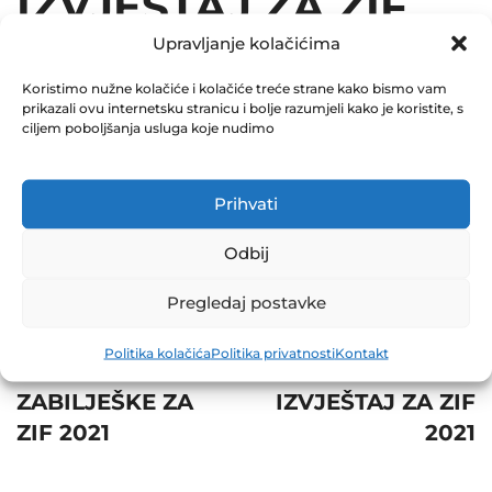
IZVJEŠTAJ ZA ZIF
Upravljanje kolačićima
2021
Koristimo nužne kolačiće i kolačiće treće strane kako bismo vam
October 20, 2021
prikazali ovu internetsku stranicu i bolje razumjeli kako je koristite, s
0 Comments
ciljem poboljšanja usluga koje nudimo
Share
Prihvati
Odbij
Pregledaj postavke
Post
Prev
Next
Politika kolačića
Politika privatnosti
Kontakt
navigation
SKRAĆENE
POSEBNI
ZABILJEŠKE ZA
IZVJEŠTAJ ZA ZIF
ZIF 2021
2021