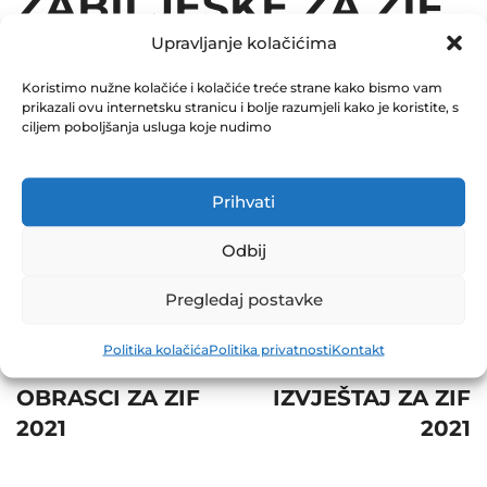
ZABILJEŠKE ZA ZIF
Upravljanje kolačićima
2021
Koristimo nužne kolačiće i kolačiće treće strane kako bismo vam
October 20, 2021
prikazali ovu internetsku stranicu i bolje razumjeli kako je koristite, s
0 Comments
ciljem poboljšanja usluga koje nudimo
Share
Prihvati
Odbij
Pregledaj postavke
Post
Prev
Next
Politika kolačića
Politika privatnosti
Kontakt
navigation
POSEBNI
POLUGODIŠNJI
OBRASCI ZA ZIF
IZVJEŠTAJ ZA ZIF
2021
2021