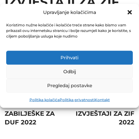
IZVJEŠTAJI ZA ZIF
Upravljanje kolačićima
2022
Koristimo nužne kolačiće i kolačiće treće strane kako bismo vam
September 12, 2022
prikazali ovu internetsku stranicu i bolje razumjeli kako je koristite, s
0 Comments
ciljem poboljšanja usluga koje nudimo
Share
Prihvati
Odbij
Pregledaj postavke
Post
Prev
Next
Politika kolačića
Politika privatnosti
Kontakt
navigation
SKRAĆENE
POSEBNI
ZABILJEŠKE ZA
IZVJEŠTAJI ZA ZIF
DUF 2022
2022