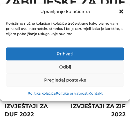
ZABILJEŠKE ZA DUF
Upravljanje kolačićima
2022
Koristimo nužne kolačiće i kolačiće treće strane kako bismo vam
September 12, 2022
prikazali ovu internetsku stranicu i bolje razumjeli kako je koristite, s
0 Comments
ciljem poboljšanja usluga koje nudimo
Share
Prihvati
Odbij
Pregledaj postavke
Post
Prev
Next
Politika kolačića
Politika privatnosti
Kontakt
navigation
POLUGODIŠNJI
POLUGODIŠNJI
IZVJEŠTAJI ZA
IZVJEŠTAJI ZA ZIF
DUF 2022
2022