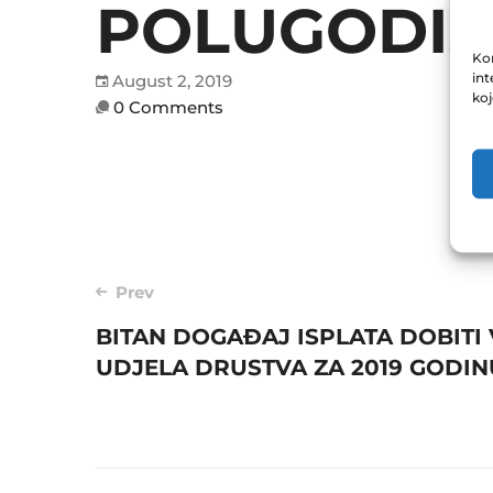
POLUGODIŠNJ
Kor
int
August 2, 2019
ko
0 Comments
Post
Prev
BITAN DOGAĐAJ ISPLATA DOBITI
navigation
UDJELA DRUSTVA ZA 2019 GODIN