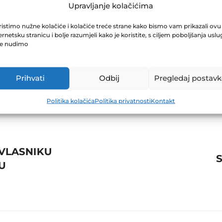
I IZVJEŠTAJI 
Upravljanje kolačićima
istimo nužne kolačiće i kolačiće treće strane kako bismo vam prikazali ovu
ernetsku stranicu i bolje razumjeli kako je koristite, s ciljem poboljšanja uslu
je nudimo
Prihvati
Odbij
Pregledaj postavk
Politika kolačića
Politika privatnosti
Kontakt
 VLASNIKU
U