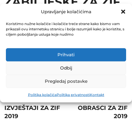
ZABILJEŠKE ZA ZIF
Upravljanje kolačićima
2019
Koristimo nužne kolačiće i kolačiće treće strane kako bismo vam
August 2, 2019
prikazali ovu internetsku stranicu i bolje razumjeli kako je koristite, s
0 Comments
ciljem poboljšanja usluga koje nudimo
Share
Prihvati
Odbij
Pregledaj postavke
Post
Prev
Next
Politika kolačića
Politika privatnosti
Kontakt
navigation
POLUGODIŠNJI
POSEBNI
IZVJEŠTAJI ZA ZIF
OBRASCI ZA ZIF
2019
2019