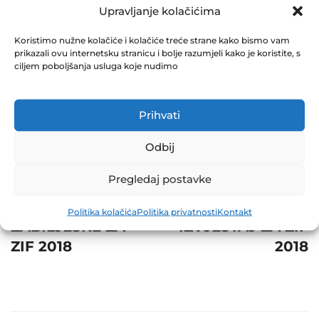
ZA ZIF 2018
Upravljanje kolačićima
December 31, 2018
Koristimo nužne kolačiće i kolačiće treće strane kako bismo vam
0 Comments
prikazali ovu internetsku stranicu i bolje razumjeli kako je koristite, s
ciljem poboljšanja usluga koje nudimo
Share
Prihvati
Odbij
Post
Prev
Next
Pregledaj postavke
navigation
SKRAĆENE
REVIZORSKI
Politika kolačića
Politika privatnosti
Kontakt
ZABILJEŠKE ZA
IZVJEŠTAJ ZA ZIF
ZIF 2018
2018