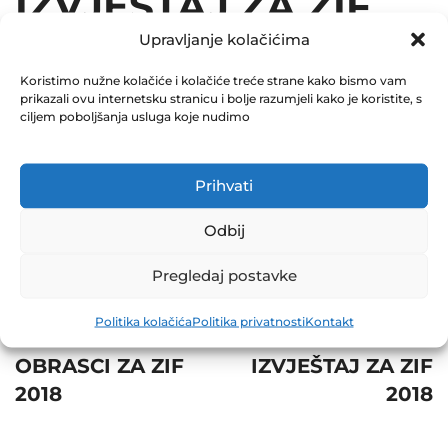
IZVJEŠTAJ ZA ZIF
Upravljanje kolačićima
2018
Koristimo nužne kolačiće i kolačiće treće strane kako bismo vam
December 31, 2018
prikazali ovu internetsku stranicu i bolje razumjeli kako je koristite, s
0 Comments
ciljem poboljšanja usluga koje nudimo
Share
Prihvati
Odbij
Pregledaj postavke
Post
Prev
Next
Politika kolačića
Politika privatnosti
Kontakt
navigation
POSEBNI
GODIŠNJI
OBRASCI ZA ZIF
IZVJEŠTAJ ZA ZIF
2018
2018