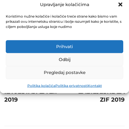
ZA ZIF 2019
Upravljanje kolačićima
November 8, 2019
Koristimo nužne kolačiće i kolačiće treće strane kako bismo vam
0 Comments
prikazali ovu internetsku stranicu i bolje razumjeli kako je koristite, s
ciljem poboljšanja usluga koje nudimo
Share
Prihvati
Odbij
Post
Prev
Next
Pregledaj postavke
navigation
DEVETOMJESEČNI
SKRAĆENE
Politika kolačića
Politika privatnosti
Kontakt
IZVJEŠTAJI ZA ZIF
ZABILJEŠKE ZA
2019
ZIF 2019