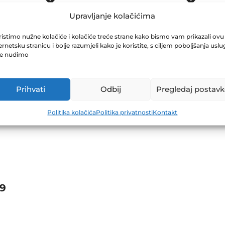
EČNI IZVJEŠTA
Upravljanje kolačićima
istimo nužne kolačiće i kolačiće treće strane kako bismo vam prikazali ovu
ernetsku stranicu i bolje razumjeli kako je koristite, s ciljem poboljšanja uslu
je nudimo
Prihvati
Odbij
Pregledaj postavk
Politika kolačića
Politika privatnosti
Kontakt
9