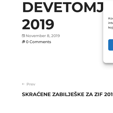
DEVETOMJES
2019
Kor
int
ko
November 8, 2019
0 Comments
Post
Prev
SKRAĆENE ZABILJEŠKE ZA ZIF 201
navigation