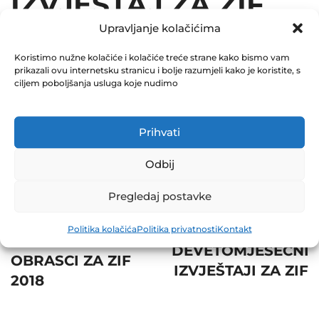
IZVJEŠTAJ ZA ZIF
Upravljanje kolačićima
2018
Koristimo nužne kolačiće i kolačiće treće strane kako bismo vam
December 31, 2018
prikazali ovu internetsku stranicu i bolje razumjeli kako je koristite, s
0 Comments
ciljem poboljšanja usluga koje nudimo
Share
Prihvati
Odbij
Pregledaj postavke
Post
Prev
Next
Politika kolačića
Politika privatnosti
Kontakt
navigation
POSEBNI
DEVETOMJESEČNI
OBRASCI ZA ZIF
IZVJEŠTAJI ZA ZIF
2018