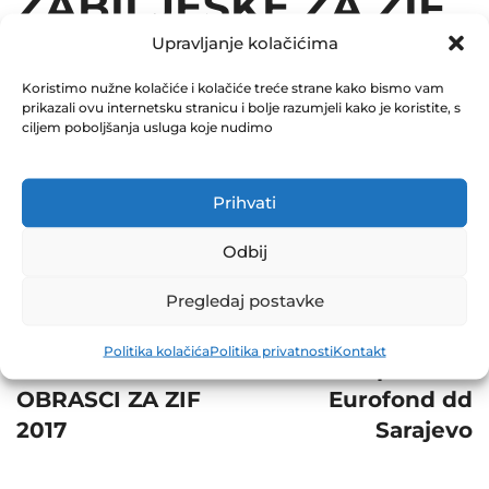
ZABILJEŠKE ZA ZIF
Upravljanje kolačićima
2017
Koristimo nužne kolačiće i kolačiće treće strane kako bismo vam
December 31, 2017
prikazali ovu internetsku stranicu i bolje razumjeli kako je koristite, s
0 Comments
ciljem poboljšanja usluga koje nudimo
Share
Prihvati
Odbij
Pregledaj postavke
Post
Prev
Next
Politika kolačića
Politika privatnosti
Kontakt
navigation
POSEBNI
Prospekt ZIF
OBRASCI ZA ZIF
Eurofond dd
2017
Sarajevo