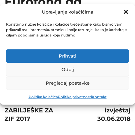
Eurofond dd
Upravljanje kolačićima
Sarajevo
Koristimo nužne kolačiće i kolačiće treće strane kako bismo vam
December 12, 2018
prikazali ovu internetsku stranicu i bolje razumjeli kako je koristite, s
0 Comments
ciljem poboljšanja usluga koje nudimo
Share
Prihvati
Odbij
Pregledaj postavke
Post
Prev
Next
Politika kolačića
Politika privatnosti
Kontakt
navigation
SKRAĆENE
Finansijski
ZABILJEŠKE ZA
izvještaj
ZIF 2017
30.06.2018