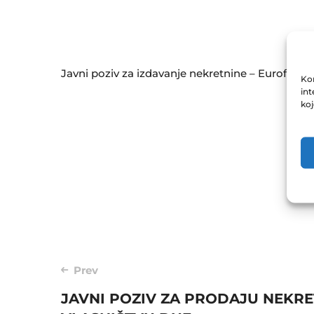
Javni poziv za izdavanje nekretnine – Eurofond
Kor
int
ko
Post
Prev
JAVNI POZIV ZA PRODAJU NEKRE
navigation