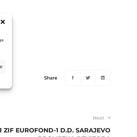
ga
e
Share
Next
 ZIF EUROFOND-1 D.D. SARAJEVO