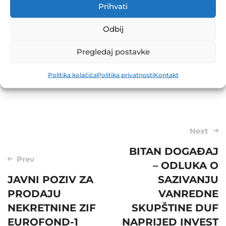
Prihvati
Odbij
Pregledaj postavke
Share
Politika kolačića
Politika privatnosti
Kontakt
Post
Next
navigation
BITAN DOGAĐAJ
Prev
– ODLUKA O
JAVNI POZIV ZA
SAZIVANJU
PRODAJU
VANREDNE
NEKRETNINE ZIF
SKUPŠTINE DUF
EUROFOND-1
NAPRIJED INVEST