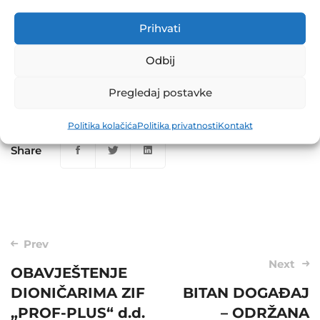
poslovanje društva DUF – Sazivanje vanredne
Prihvati
skupštine
Odbij
Pregledaj postavke
Politika kolačića
Politika privatnosti
Kontakt
Share
Post
Prev
navigation
Next
OBAVJEŠTENJE
DIONIČARIMA ZIF
BITAN DOGAĐAJ
„PROF-PLUS“ d.d.
– ODRŽANA