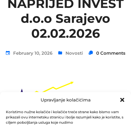
NAPRIJED INVEST
d.o.o Sarajevo
02.02.2026
February 10, 2026
Novosti
0 Comments
Upravljanje kolačićima
Koristimo nužne kolačiće i kolačiće treće strane kako bismo vam
prikazali ovu internetsku stranicu i bolje razumjeli kako je koristite, s
ciljem poboljšanja usluga koje nudimo
Obrazac izvještaja o događaju koji bitno utiče na